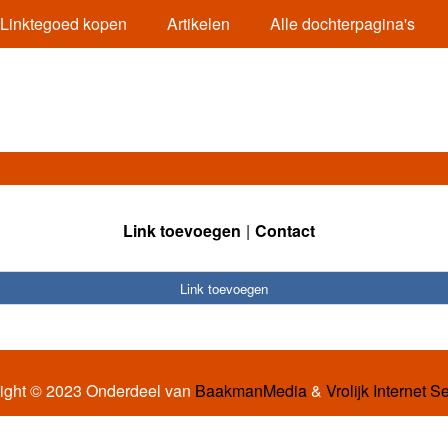
Linktegoed kopen
Artikelen
Alle dochterpagina's
Link toevoegen
Contact
Link toevoegen
ight © 2023 Onderdeel van
BaakmanMedia
&
Vrolijk Internet S